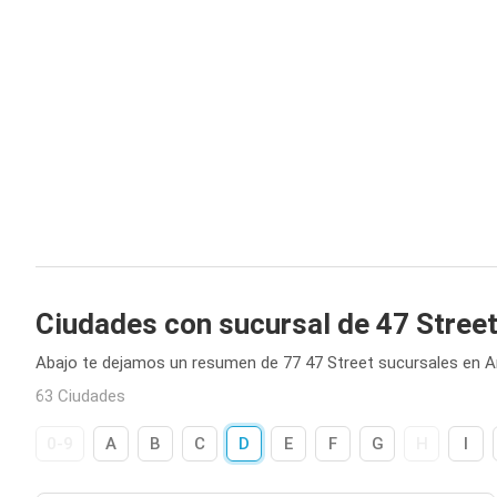
Ciudades con sucursal de 47 Stree
Abajo te dejamos un resumen de 77 47 Street sucursales en A
63 Ciudades
0-9
A
B
C
D
E
F
G
H
I