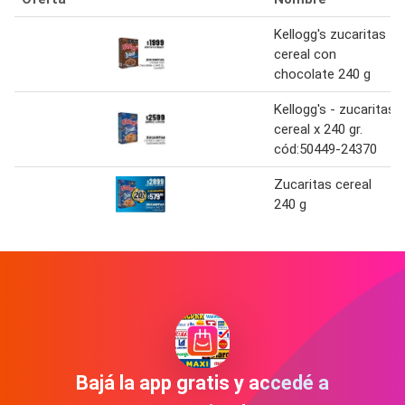
Kellogg's zucaritas
cereal con
chocolate 240 g
Kellogg's - zucaritas
cereal x 240 gr.
cód:50449-24370
Zucaritas cereal
240 g
Bajá la app gratis y accedé a