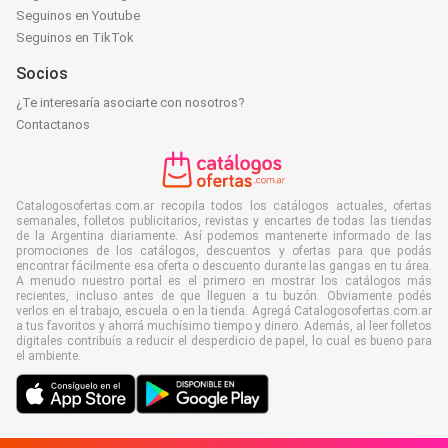
Seguinos en Youtube
Seguinos en TikTok
Socios
¿Te interesaría asociarte con nosotros?
Contactanos
Catalogosofertas.com.ar recopila todos los catálogos actuales, ofertas
semanales, folletos publicitarios, revistas y encartes de todas las tiendas
de la Argentina diariamente. Así podemos mantenerte informado de las
promociones de los catálogos, descuentos y ofertas para que podás
encontrar fácilmente esa oferta o descuento durante las gangas en tu área.
A menudo nuestro portal es el primero en mostrar los catálogos más
recientes, incluso antes de que lleguen a tu buzón. Obviamente podés
verlos en el trabajo, escuela o en la tienda. Agregá Catalogosofertas.com.ar
a tus favoritos y ahorrá muchísimo tiempo y dinero. Además, al leer folletos
digitales contribuís a reducir el desperdicio de papel, lo cual es bueno para
el ambiente.