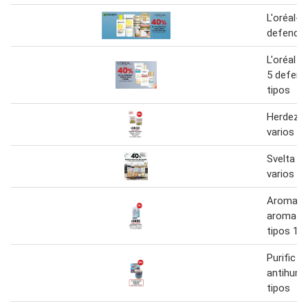
L'oréal-G
defender
L'oréal e
5 defend
tipos
Herdez J
varios ti
Svelta e
varios ti
Aromas
aromatiz
tipos 18
Purific ai
antihume
tipos