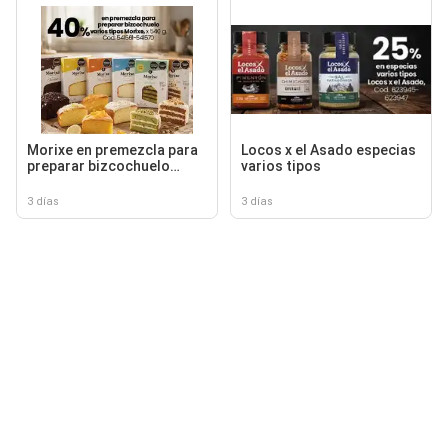
Morixe en premezcla para
Locos x el Asado especias
preparar bizcochuelo
varios tipos
varios tipos
3 días
3 días