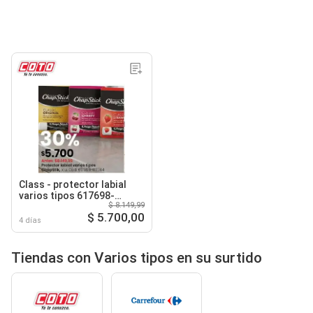
Class - protector labial
varios tipos 617698-
$ 8.149,99
617744
$ 5.700,00
4 días
Tiendas con Varios tipos en su surtido