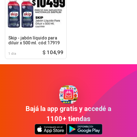
Skip - jabón líquido para
diluir x 500 ml. cód:17919
$ 104,99
1 día
Bajá la app gratis y accedé a
1100+ tiendas