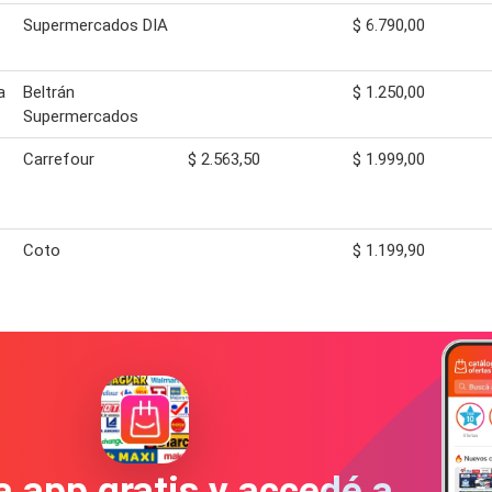
Supermercados DIA
$ 6.790,00
a
Beltrán
$ 1.250,00
Supermercados
Carrefour
$ 2.563,50
$ 1.999,00
Coto
$ 1.199,90
a app gratis y accedé a