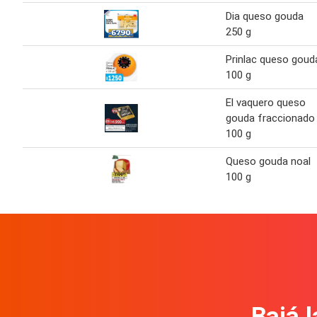
Dia queso gouda
250 g
Prinlac queso goud
100 g
El vaquero queso
gouda fraccionado
100 g
Queso gouda noal
100 g
Bajá l