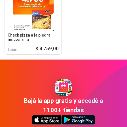
Check pizza a la piedra
mozzarella
$ 4.759,00
3 días
Bajá la app gratis y accedé a
1100+ tiendas