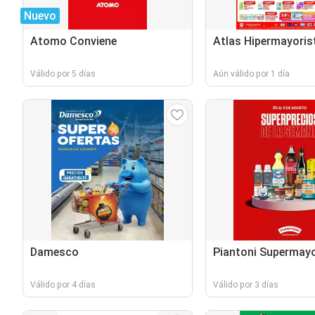
Nuevo
Atomo Conviene
Atlas Hipermayoris
Válido por 5 días
Aún válido por 1 día
Damesco
Piantoni Supermayo
Válido por 4 días
Válido por 3 días