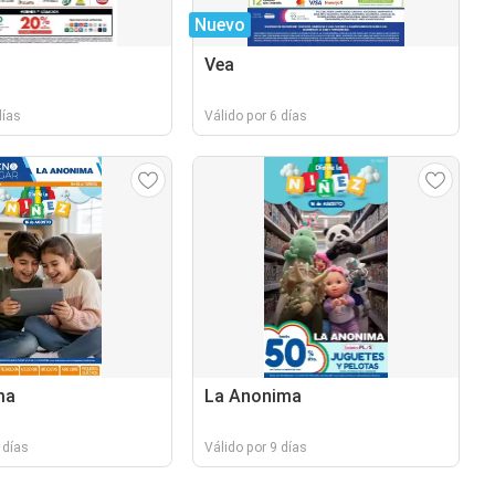
Nuevo
Vea
días
Válido por 6 días
ma
La Anonima
 días
Válido por 9 días