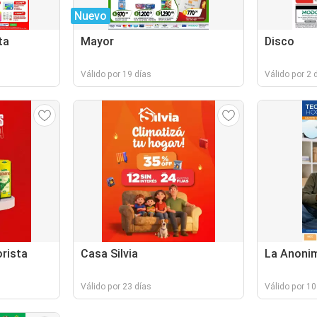
Nuevo
ta
Mayor
Disco
Válido por 19 días
Válido por 2 
rista
Casa Silvia
La Anoni
Válido por 23 días
Válido por 10