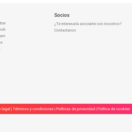
Socios
tter
¿Te interesaría asociarte con nosotros?
ook
Contactanos
ram
be
k
 legal
|
Términos y condiciones
|
Políticas de privacidad
|
Política de cookies