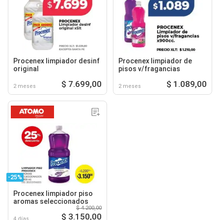
Procenex limpiador desinf
Procenex limpiador de
original
pisos v/fragancias
$ 7.699,00
$ 1.089,00
2 meses
2 meses
-25%
Procenex limpiador piso
aromas seleccionados
$ 4.200,00
$ 3.150,00
4 días