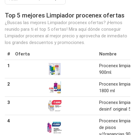
Top 5 mejores Limpiador procenex ofertas
¿Buscas las mejores Limpiador procenex ofertas? ¡Hemos
reunido para ti el top 5 ofertas! Mira aquí dónde conseguir
Limpiador procenex al mejor precio y aprovecha de inmediato
los grandes descuentos y promociones.
#
Oferta
Nombre
1
Procenex limpiado
900ml.
2
Procenex limpiado
1800 ml
3
Procenex limpiado
desinf original 5 L
4
Procenex limpiado
de pisos
v/fragancias 900 