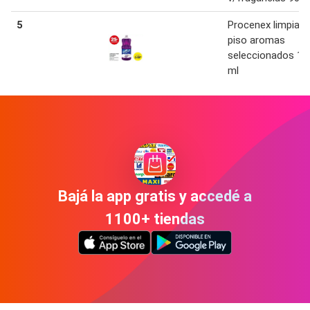
5
Procenex limpiado
piso aromas
seleccionados 18
ml
Bajá la app gratis y accedé a
1100+ tiendas