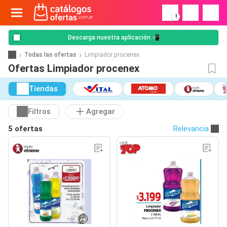
!
Descarga nuestra aplicación 📲
Todas las ofertas
Limpiador procenex
Ofertas Limpiador procenex
Tiendas
Filtros
Agregar
5 ofertas
Relevancia