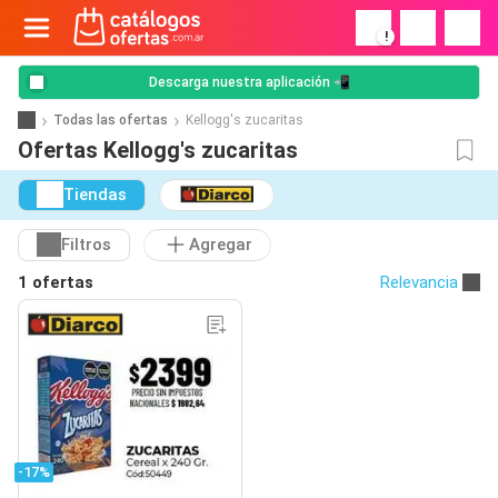
!
Descarga nuestra aplicación 📲
Todas las ofertas
Kellogg's zucaritas
Ofertas Kellogg's zucaritas
Tiendas
Filtros
Agregar
1 ofertas
Relevancia
-17%