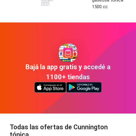
gaseosa tónica
1500 cc
Bajá la app gratis y accedé a
1100+ tiendas
Todas las ofertas de Cunnington
tónica