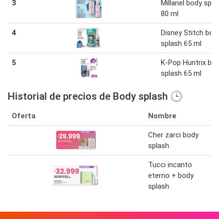
3
Millanel body spla
80 ml
4
Disney Stitch bod
splash 65 ml
5
K-Pop Huntrix bo
splash 65 ml
Historial de precios de Body splash 🕒
Oferta
Nombre
Cher zarci body
splash
Tucci incanto
eterno + body
splash