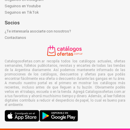
Seguinos en Youtube
Seguinos en TikTok
Socios
¿Te interesaría asociarte con nosotros?
Contactanos
Catalogosofertas.com.ar recopila todos los catálogos actuales, ofertas
semanales, folletos publicitarios, revistas y encartes de todas las tiendas
de la Argentina diariamente. Así podemos mantenerte informado de las
promociones de los catálogos, descuentos y ofertas para que podás
encontrar fácilmente esa oferta o descuento durante las gangas en tu área.
A menudo nuestro portal es el primero en mostrar los catálogos más
recientes, incluso antes de que lleguen a tu buzón. Obviamente podés
verlos en el trabajo, escuela o en la tienda. Agregá Catalogosofertas.com.ar
a tus favoritos y ahorrá muchísimo tiempo y dinero. Además, al leer folletos
digitales contribuís a reducir el desperdicio de papel, lo cual es bueno para
el ambiente.