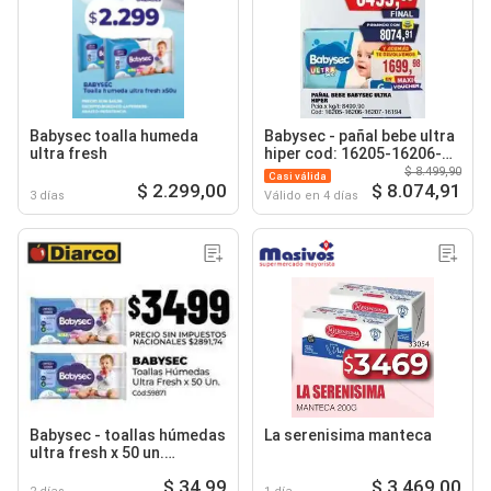
Babysec toalla humeda
Babysec - pañal bebe ultra
ultra fresh
hiper cod: 16205-16206-
16207-16194
$ 8.499,90
Casi válida
$ 2.299,00
$ 8.074,91
3 días
Válido en 4 días
Babysec - toallas húmedas
La serenisima manteca
ultra fresh x 50 un.
cód:59871
$ 34,99
$ 3.469,00