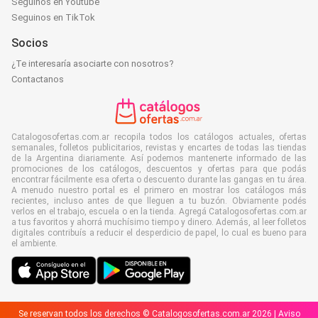
Seguinos en Youtube
Seguinos en TikTok
Socios
¿Te interesaría asociarte con nosotros?
Contactanos
Catalogosofertas.com.ar recopila todos los catálogos actuales, ofertas
semanales, folletos publicitarios, revistas y encartes de todas las tiendas
de la Argentina diariamente. Así podemos mantenerte informado de las
promociones de los catálogos, descuentos y ofertas para que podás
encontrar fácilmente esa oferta o descuento durante las gangas en tu área.
A menudo nuestro portal es el primero en mostrar los catálogos más
recientes, incluso antes de que lleguen a tu buzón. Obviamente podés
verlos en el trabajo, escuela o en la tienda. Agregá Catalogosofertas.com.ar
a tus favoritos y ahorrá muchísimo tiempo y dinero. Además, al leer folletos
digitales contribuís a reducir el desperdicio de papel, lo cual es bueno para
el ambiente.
Se reservan todos los derechos © Catalogosofertas.com.ar 2026 |
Aviso