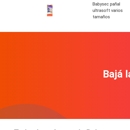
Babysec pañal
ultrasoft varios
tamaños
Bajá l