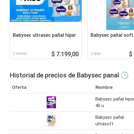
Babysec ultrasec pañal hiper
Babysec pañal soft
$ 7.199,00
$
2 meses
2 días
Historial de precios de Babysec panal 🕒
Oferta
Nombre
Babysec pañal hipe
40 u.
Babysec pañal
ultrasoft