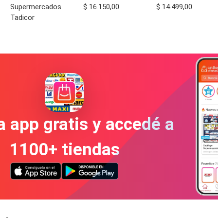
Supermercados
$ 16.150,00
$ 14.499,00
Tadicor
a app gratis y accedé a
1100+ tiendas