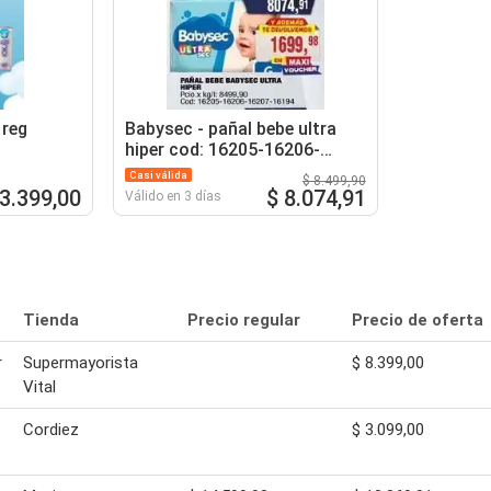
 reg
Babysec - pañal bebe ultra
hiper cod: 16205-16206-
16207-16194
Casi válida
$ 8.499,90
 3.399,00
$ 8.074,91
Válido en 3 días
Tienda
Precio regular
Precio de oferta
r
Supermayorista
$ 8.399,00
Vital
Cordiez
$ 3.099,00