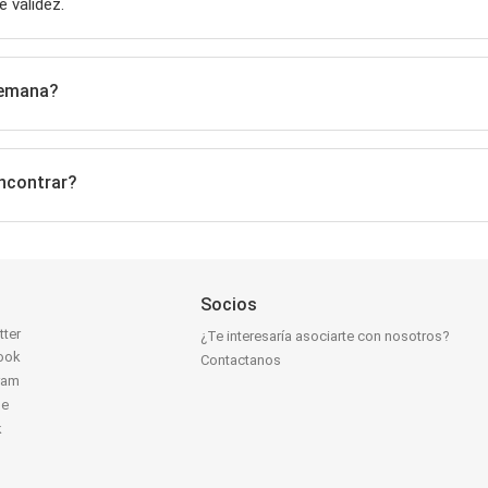
e validez.
semana?
encontrar?
Socios
tter
¿Te interesaría asociarte con nosotros?
ook
Contactanos
ram
be
k