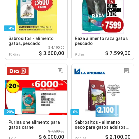
-14%
Sabrositos - alimento
Raza alimento raza gatos
gatos, pescado
pescado
$ 4.190,00
$ 3.600,00
$ 7.599,00
10 días
9 días
-20%
-0%
Purina one alimento para
Sabrositos - alimento
gatos carne
seco para gatos adultos
$ 7.500,00
mix sabor pollo, carne y
$ 6.000,00
$ 2.100,00
vegetales
1 día
22 días