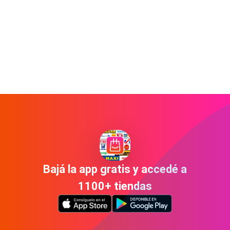
Bajá la app gratis y accedé a
1100+ tiendas