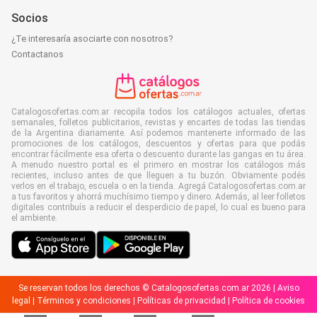
Socios
¿Te interesaría asociarte con nosotros?
Contactanos
Catalogosofertas.com.ar recopila todos los catálogos actuales, ofertas
semanales, folletos publicitarios, revistas y encartes de todas las tiendas
de la Argentina diariamente. Así podemos mantenerte informado de las
promociones de los catálogos, descuentos y ofertas para que podás
encontrar fácilmente esa oferta o descuento durante las gangas en tu área.
A menudo nuestro portal es el primero en mostrar los catálogos más
recientes, incluso antes de que lleguen a tu buzón. Obviamente podés
verlos en el trabajo, escuela o en la tienda. Agregá Catalogosofertas.com.ar
a tus favoritos y ahorrá muchísimo tiempo y dinero. Además, al leer folletos
digitales contribuís a reducir el desperdicio de papel, lo cual es bueno para
el ambiente.
Se reservan todos los derechos © Catalogosofertas.com.ar 2026 |
Aviso
legal
|
Términos y condiciones
|
Políticas de privacidad
|
Política de cookies