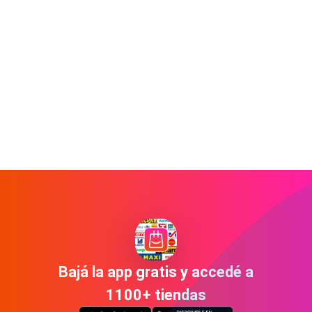
Bajá la app gratis y accedé a
1100+ tiendas