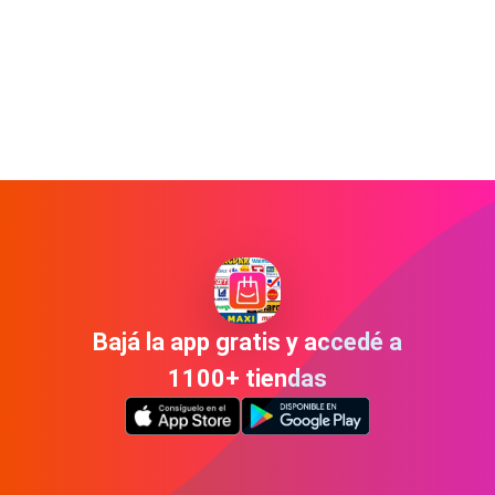
Bajá la app gratis y accedé a
1100+ tiendas