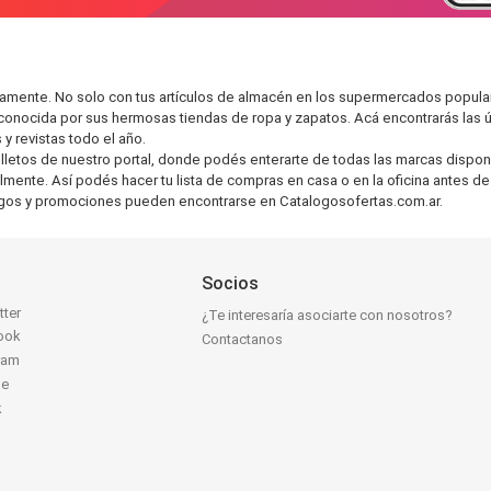
damente. No solo con tus artículos de almacén en los supermercados popul
reconocida por sus hermosas tiendas de ropa y zapatos. Acá encontrarás las
 revistas todo el año.
lletos de nuestro portal, donde podés enterarte de todas las marcas dispo
mente. Así podés hacer tu lista de compras en casa o en la oficina antes de 
álogos y promociones pueden encontrarse en Catalogosofertas.com.ar.
Socios
tter
¿Te interesaría asociarte con nosotros?
ook
Contactanos
ram
be
k