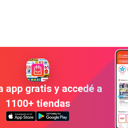
a app gratis y accedé a
1100+ tiendas