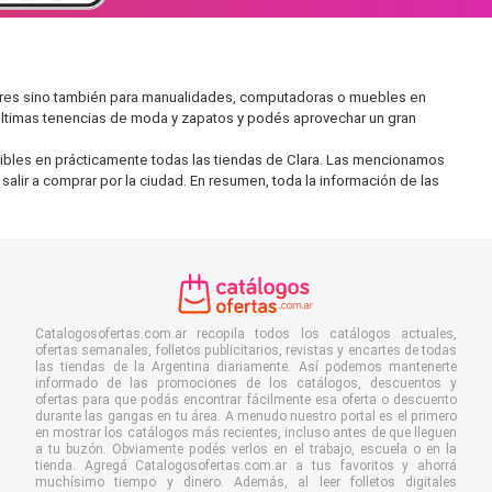
ares sino también para manualidades, computadoras o muebles en
 últimas tenencias de moda y zapatos y podés aprovechar un gran
nibles en prácticamente todas las tiendas de Clara. Las mencionamos
salir a comprar por la ciudad. En resumen, toda la información de las
Catalogosofertas.com.ar recopila todos los catálogos actuales,
ofertas semanales, folletos publicitarios, revistas y encartes de todas
las tiendas de la Argentina diariamente. Así podemos mantenerte
informado de las promociones de los catálogos, descuentos y
ofertas para que podás encontrar fácilmente esa oferta o descuento
durante las gangas en tu área. A menudo nuestro portal es el primero
en mostrar los catálogos más recientes, incluso antes de que lleguen
a tu buzón. Obviamente podés verlos en el trabajo, escuela o en la
tienda. Agregá Catalogosofertas.com.ar a tus favoritos y ahorrá
muchísimo tiempo y dinero. Además, al leer folletos digitales