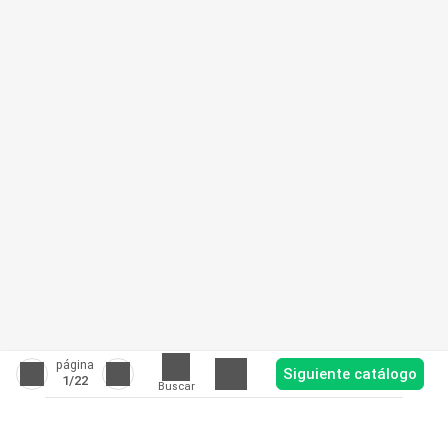
página
Siguiente catálogo
1
/22
Buscar