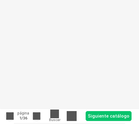
página
Siguiente catálogo
1
/36
Buscar