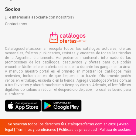
Socios
¿Te interesaría asociarte con nosotros?
Contactanos
Catalogosofertas.com.ar recopila todos los catálogos actuales, ofertas
semanales, folletos publicitarios, revistas y encartes de todas las tiendas
de la Argentina diariamente. Así podemos mantenerte informado de las
promociones de los catálogos, descuentos y ofertas para que podás
encontrar fácilmente esa oferta o descuento durante las gangas en tu área.
A menudo nuestro portal es el primero en mostrar los catálogos más
recientes, incluso antes de que lleguen a tu buzón. Obviamente podés
verlos en el trabajo, escuela o en la tienda. Agregá Catalogosofertas.com.ar
a tus favoritos y ahorrá muchísimo tiempo y dinero. Además, al leer folletos
digitales contribuís a reducir el desperdicio de papel, lo cual es bueno para
el ambiente.
Se reservan todos los derechos © Catalogosofertas.com.ar 2026 |
Aviso
legal
|
Términos y condiciones
|
Políticas de privacidad
|
Política de cookies