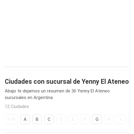
Ciudades con sucursal de Yenny El Ateneo
Abajo te dejamos un resumen de 36 Yenny El Ateneo
sucursales en Argentina.
12 Ciudades
0-9
A
B
C
D
E
F
G
H
I