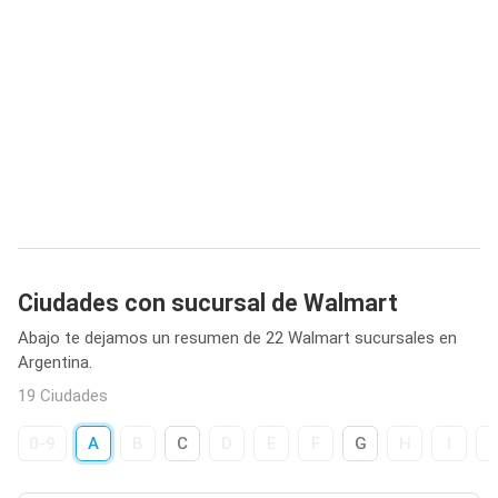
Ciudades con sucursal de Walmart
Abajo te dejamos un resumen de 22 Walmart sucursales en
Argentina.
19 Ciudades
0-9
A
B
C
D
E
F
G
H
I