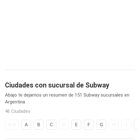
Ciudades con sucursal de Subway
Abajo te dejamos un resumen de 151 Subway sucursales en
Argentina.
46 Ciudades
0-9
A
B
C
D
E
F
G
H
I