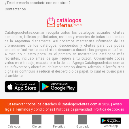
¿Te interesaría asociarte con nosotros?
Contactanos
Catalogosofertas.com.ar recopila todos los catálogos actuales, ofertas
semanales, folletos publicitarios, revistas y encartes de todas las tiendas
de la Argentina diariamente. Así podemos mantenerte informado de las
promociones de los catálogos, descuentos y ofertas para que podás
encontrar fácilmente esa oferta o descuento durante las gangas en tu área.
A menudo nuestro portal es el primero en mostrar los catálogos más
recientes, incluso antes de que lleguen a tu buzón. Obviamente podés
verlos en el trabajo, escuela o en la tienda. Agregá Catalogosofertas.com.ar
a tus favoritos y ahorrá muchísimo tiempo y dinero. Además, al leer folletos
digitales contribuís a reducir el desperdicio de papel, lo cual es bueno para
el ambiente.
Se reservan todos los derechos © Catalogosofertas.com.ar 2026 |
Aviso
legal
|
Términos y condiciones
|
Políticas de privacidad
|
Política de cookies
Ver en App
Catálogos
Ofertas
Favoritos
Guardado