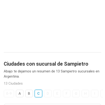
Ciudades con sucursal de Sampietro
Abajo te dejamos un resumen de 13 Sampietro sucursales en
Argentina.
13 Ciudades
0-9
A
B
C
D
E
F
G
H
I