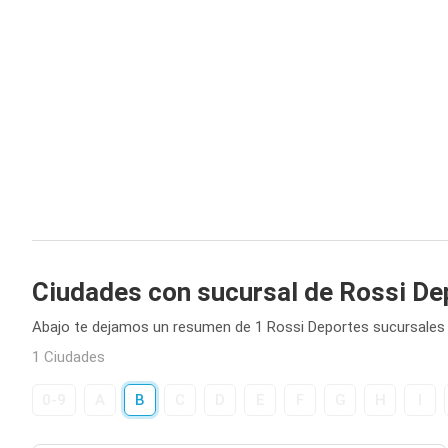
Ciudades con sucursal de Rossi De
Abajo te dejamos un resumen de 1 Rossi Deportes sucursales 
1 Ciudades
0-9
A
B
C
D
E
F
G
H
I