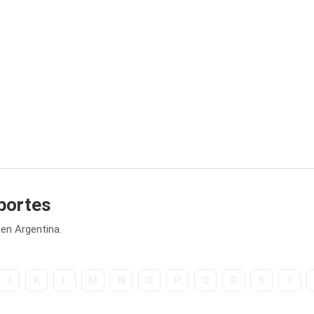
portes
en Argentina.
J
K
L
M
N
O
P
Q
R
S
T