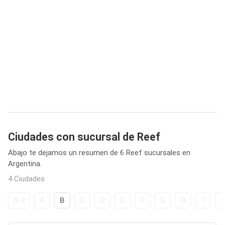
Ciudades con sucursal de Reef
Abajo te dejamos un resumen de 6 Reef sucursales en
Argentina.
4 Ciudades
0-9
A
B
C
D
E
F
G
H
I