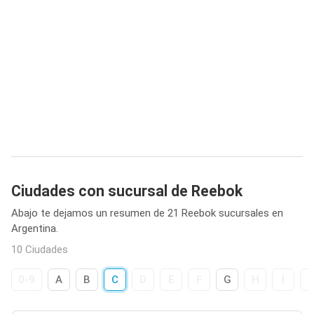
Ciudades con sucursal de Reebok
Abajo te dejamos un resumen de 21 Reebok sucursales en
Argentina.
10 Ciudades
0-9
A
B
C
D
E
F
G
H
I