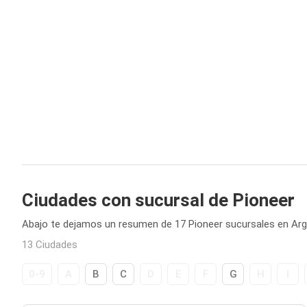
Ciudades con sucursal de Pioneer
Abajo te dejamos un resumen de 17 Pioneer sucursales en Arg
13 Ciudades
0-9
A
B
C
D
E
F
G
H
I