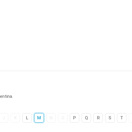
entina.
J
K
L
M
N
O
P
Q
R
S
T