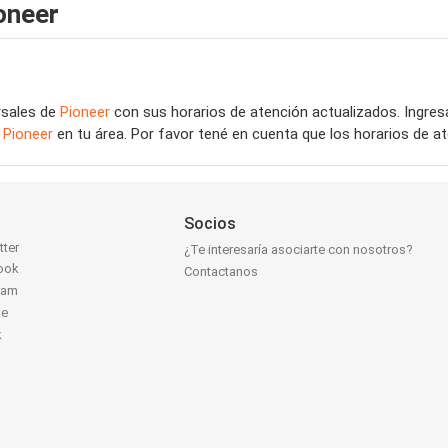
oneer
rsales de
Pioneer
con sus horarios de atención actualizados. Ingre
e
Pioneer
en tu área. Por favor tené en cuenta que los horarios de a
Socios
tter
¿Te interesaría asociarte con nosotros?
ook
Contactanos
ram
be
k