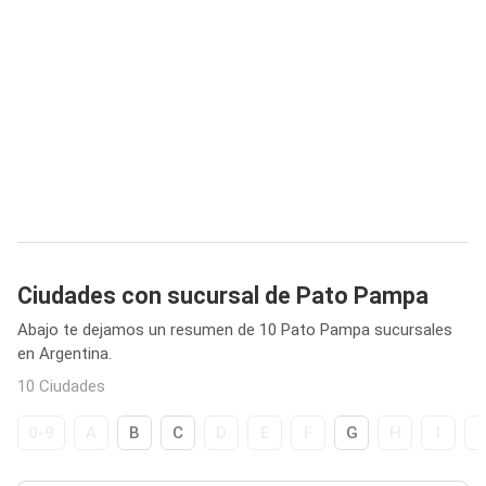
Ciudades con sucursal de Pato Pampa
Abajo te dejamos un resumen de 10 Pato Pampa sucursales
en Argentina.
10 Ciudades
0-9
A
B
C
D
E
F
G
H
I