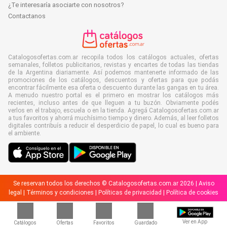
¿Te interesaría asociarte con nosotros?
Contactanos
Catalogosofertas.com.ar recopila todos los catálogos actuales, ofertas
semanales, folletos publicitarios, revistas y encartes de todas las tiendas
de la Argentina diariamente. Así podemos mantenerte informado de las
promociones de los catálogos, descuentos y ofertas para que podás
encontrar fácilmente esa oferta o descuento durante las gangas en tu área.
A menudo nuestro portal es el primero en mostrar los catálogos más
recientes, incluso antes de que lleguen a tu buzón. Obviamente podés
verlos en el trabajo, escuela o en la tienda. Agregá Catalogosofertas.com.ar
a tus favoritos y ahorrá muchísimo tiempo y dinero. Además, al leer folletos
digitales contribuís a reducir el desperdicio de papel, lo cual es bueno para
el ambiente.
Se reservan todos los derechos © Catalogosofertas.com.ar 2026 |
Aviso
legal
|
Términos y condiciones
|
Políticas de privacidad
|
Política de cookies
Ver en App
Catálogos
Ofertas
Favoritos
Guardado