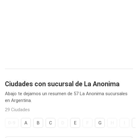
Ciudades con sucursal de La Anonima
Abajo te dejamos un resumen de 57 La Anonima sucursales
en Argentina.
29 Ciudades
0-9
A
B
C
D
E
F
G
H
I