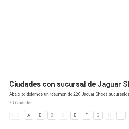
Ciudades con sucursal de Jaguar 
Abajo te dejamos un resumen de 226 Jaguar Shoes sucursales
63 Ciudades
0-9
A
B
C
D
E
F
G
H
I