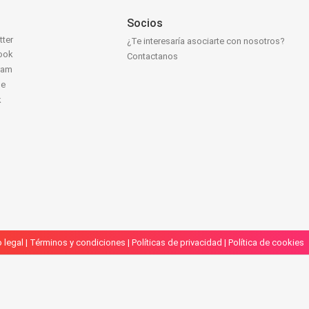
Socios
tter
¿Te interesaría asociarte con nosotros?
ook
Contactanos
ram
be
k
 legal
|
Términos y condiciones
|
Políticas de privacidad
|
Política de cookies