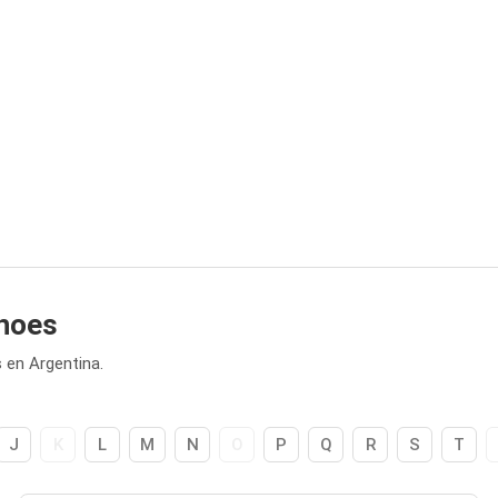
Shoes
 en Argentina.
J
K
L
M
N
O
P
Q
R
S
T