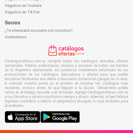
Seguinos en Youtube
Seguinos en TikTok
Socios
¿Te interesaría asociarte con nosotros?
Contactanos
Catalogosofertas.com.ar recopila todos los catálogos actuales, ofertas
semanales, folletos publicitarios, revistas y encartes de todas las tiendas
de la Argentina diariamente. Así podemos mantenerte informado de las
promociones de los catálogos, descuentos y ofertas para que podás
encontrar fácilmente esa oferta o descuento durante las gangas en tu área.
A menudo nuestro portal es el primero en mostrar los catálogos más
recientes, incluso antes de que lleguen a tu buzón. Obviamente podés
verlos en el trabajo, escuela o en la tienda. Agregá Catalogosofertas.com.ar
a tus favoritos y ahorrá muchísimo tiempo y dinero. Además, al leer folletos
digitales contribuís a reducir el desperdicio de papel, lo cual es bueno para
el ambiente.