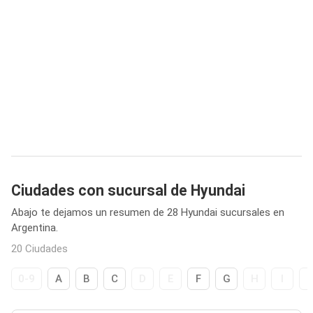
Ciudades con sucursal de Hyundai
Abajo te dejamos un resumen de 28 Hyundai sucursales en
Argentina.
20 Ciudades
0-9
A
B
C
D
E
F
G
H
I