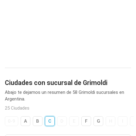
Ciudades con sucursal de Grimoldi
Abajo te dejamos un resumen de 58 Grimoldi sucursales en
Argentina.
25 Ciudades
0-9
A
B
C
D
E
F
G
H
I