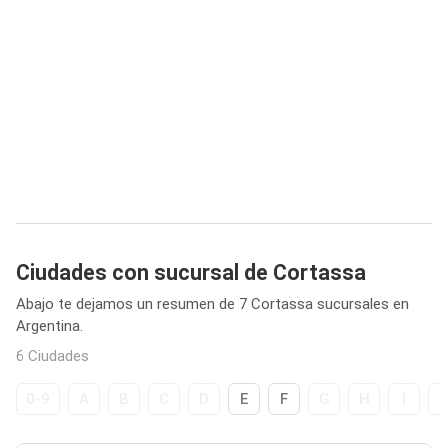
Ciudades con sucursal de Cortassa
Abajo te dejamos un resumen de 7 Cortassa sucursales en
Argentina.
6 Ciudades
0-9
A
B
C
D
E
F
G
H
I