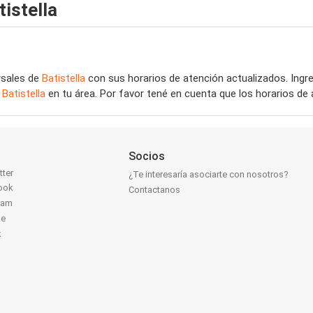
istella
rsales de
Batistella
con sus horarios de atención actualizados. Ing
e
Batistella
en tu área. Por favor tené en cuenta que los horarios de
Socios
tter
¿Te interesaría asociarte con nosotros?
ook
Contactanos
ram
be
k