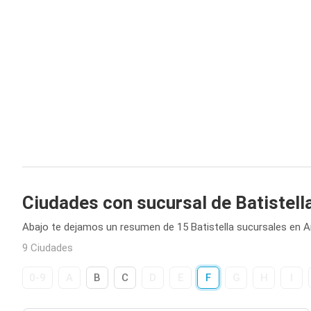
Ciudades con sucursal de Batistell
Abajo te dejamos un resumen de 15 Batistella sucursales en A
9 Ciudades
0-9
A
B
C
D
E
F
G
H
I