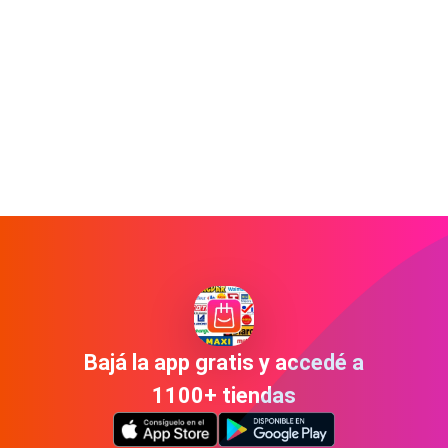
Bajá la app gratis y accedé a
1100+ tiendas