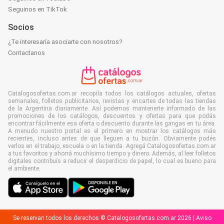
Seguinos en TikTok
Socios
¿Te interesaría asociarte con nosotros?
Contactanos
Catalogosofertas.com.ar recopila todos los catálogos actuales, ofertas
semanales, folletos publicitarios, revistas y encartes de todas las tiendas
de la Argentina diariamente. Así podemos mantenerte informado de las
promociones de los catálogos, descuentos y ofertas para que podás
encontrar fácilmente esa oferta o descuento durante las gangas en tu área.
A menudo nuestro portal es el primero en mostrar los catálogos más
recientes, incluso antes de que lleguen a tu buzón. Obviamente podés
verlos en el trabajo, escuela o en la tienda. Agregá Catalogosofertas.com.ar
a tus favoritos y ahorrá muchísimo tiempo y dinero. Además, al leer folletos
digitales contribuís a reducir el desperdicio de papel, lo cual es bueno para
el ambiente.
Se reservan todos los derechos © Catalogosofertas.com.ar 2026 |
Aviso