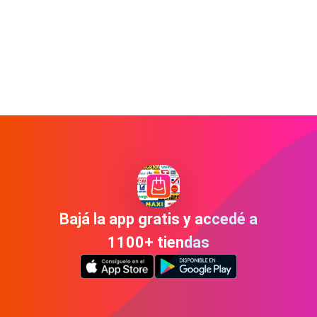
Bajá la app gratis y accedé a
1100+ tiendas