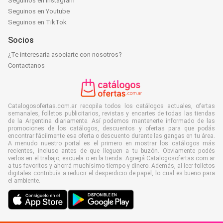
Seguinos en Instagram
Seguinos en Youtube
Seguinos en TikTok
Socios
¿Te interesaría asociarte con nosotros?
Contactanos
Catalogosofertas.com.ar recopila todos los catálogos actuales, ofertas
semanales, folletos publicitarios, revistas y encartes de todas las tiendas
de la Argentina diariamente. Así podemos mantenerte informado de las
promociones de los catálogos, descuentos y ofertas para que podás
encontrar fácilmente esa oferta o descuento durante las gangas en tu área.
A menudo nuestro portal es el primero en mostrar los catálogos más
recientes, incluso antes de que lleguen a tu buzón. Obviamente podés
verlos en el trabajo, escuela o en la tienda. Agregá Catalogosofertas.com.ar
a tus favoritos y ahorrá muchísimo tiempo y dinero. Además, al leer folletos
digitales contribuís a reducir el desperdicio de papel, lo cual es bueno para
el ambiente.