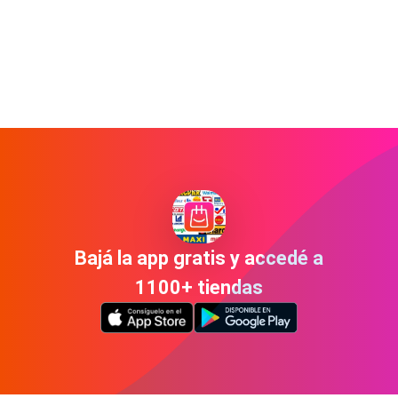
Bajá la app gratis y accedé a
1100+ tiendas