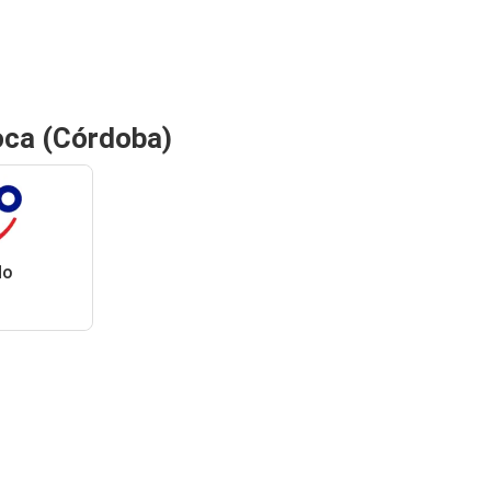
oca (Córdoba)
do