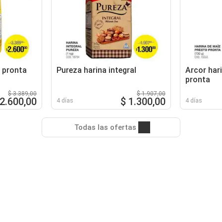
o pronta
Pureza harina integral
Arcor har
pronta
$ 3.389,00
$ 1.907,00
 2.600,00
$ 1.300,00
4 días
4 días
Todas las ofertas