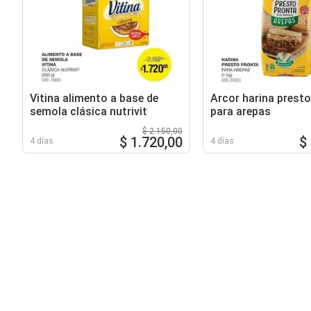
Vitina alimento a base de
Arcor harina prest
semola clásica nutrivit
para arepas
$ 2.150,00
$ 1.720,00
$
4 días
4 días