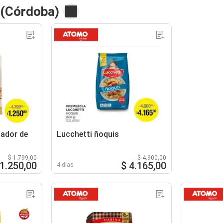
 (Córdoba)
ador de
Lucchetti ñoquis
$ 1.799,00
$ 4.900,00
 1.250,00
$ 4.165,00
4 días