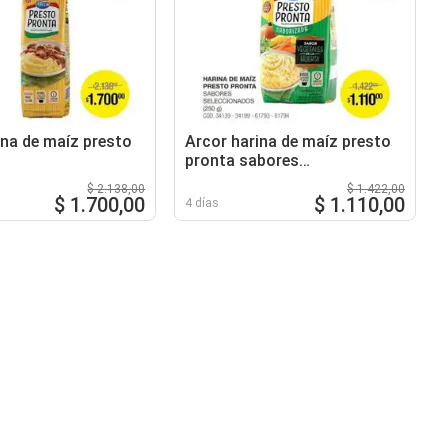
ina de maíz presto
Arcor harina de maíz presto
pronta sabores
seleccionados
$ 2.138,00
$ 1.422,00
$ 1.700,00
$ 1.110,00
4 días