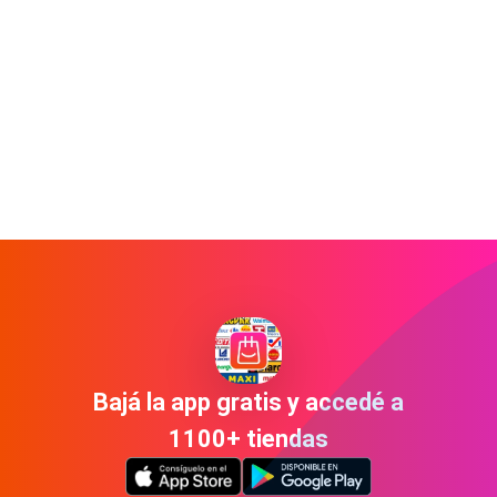
Bajá la app gratis y accedé a
1100+ tiendas