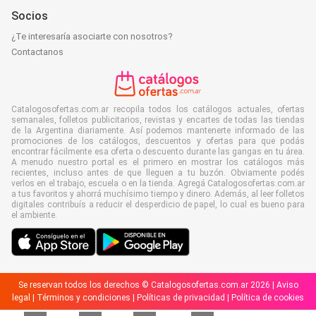
Socios
¿Te interesaría asociarte con nosotros?
Contactanos
Catalogosofertas.com.ar recopila todos los catálogos actuales, ofertas
semanales, folletos publicitarios, revistas y encartes de todas las tiendas
de la Argentina diariamente. Así podemos mantenerte informado de las
promociones de los catálogos, descuentos y ofertas para que podás
encontrar fácilmente esa oferta o descuento durante las gangas en tu área.
A menudo nuestro portal es el primero en mostrar los catálogos más
recientes, incluso antes de que lleguen a tu buzón. Obviamente podés
verlos en el trabajo, escuela o en la tienda. Agregá Catalogosofertas.com.ar
a tus favoritos y ahorrá muchísimo tiempo y dinero. Además, al leer folletos
digitales contribuís a reducir el desperdicio de papel, lo cual es bueno para
el ambiente.
Se reservan todos los derechos © Catalogosofertas.com.ar 2026 |
Aviso
legal
|
Términos y condiciones
|
Políticas de privacidad
|
Política de cookies