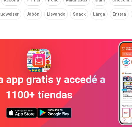
Rexona
Primer
Pollo
Milanesas
Maní
Chocolin
udweiser
Jabón
Llevando
Snack
Larga
Entera
a app gratis y accedé a
1100+ tiendas