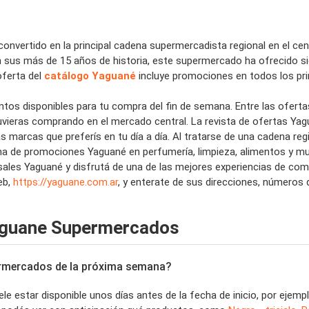
convertido en la principal cadena supermercadista regional en el cen
. En sus más de 15 años de historia, este supermercado ha ofrecido
oferta del
catálogo Yaguané
incluye promociones en todos los pri
tos disponibles para tu compra del fin de semana. Entre las oferta
vieras comprando en el mercado central. La revista de ofertas Yagu
s marcas que preferís en tu día a día. Al tratarse de una cadena reg
ma de promociones Yaguané en perfumería, limpieza, alimentos y m
rsales Yaguané y disfrutá de una de las mejores experiencias de com
eb,
https://yaguane.com.ar
, y enterate de sus direcciones, números 
aguane Supermercados
ermercados de la próxima semana?
 estar disponible unos días antes de la fecha de inicio, por ejemp