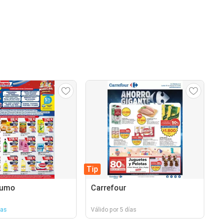
Tip
sumo
Carrefour
ías
Válido por 5 días