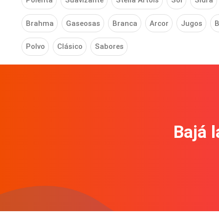
Polenta
Suavizante
Stella Artois
Sol
Sidra
Brahma
Gaseosas
Branca
Arcor
Jugos
B
Polvo
Clásico
Sabores
Bajá l