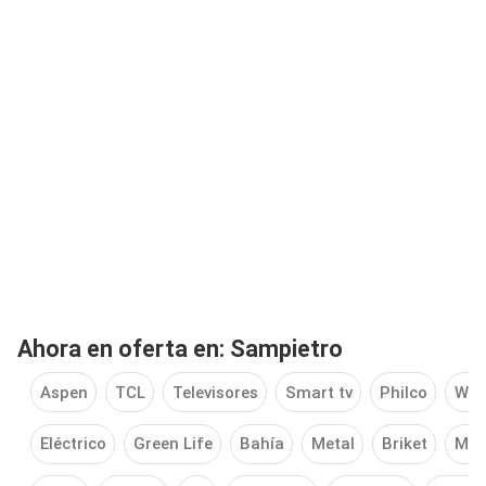
Ahora en oferta en: Sampietro
Aspen
TCL
Televisores
Smart tv
Philco
Whi
Eléctrico
Green Life
Bahía
Metal
Briket
Mos