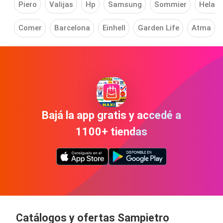
Piero
Valijas
Hp
Samsung
Sommier
Helade
Comer
Barcelona
Einhell
Garden Life
Atma
Bajá la app gratis y accedé a
1100+ tiendas
Catálogos y ofertas Sampietro