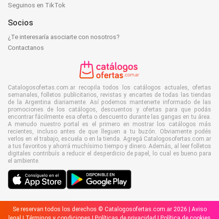
Seguinos en TikTok
Socios
¿Te interesaría asociarte con nosotros?
Contactanos
Catalogosofertas.com.ar recopila todos los catálogos actuales, ofertas
semanales, folletos publicitarios, revistas y encartes de todas las tiendas
de la Argentina diariamente. Así podemos mantenerte informado de las
promociones de los catálogos, descuentos y ofertas para que podás
encontrar fácilmente esa oferta o descuento durante las gangas en tu área.
A menudo nuestro portal es el primero en mostrar los catálogos más
recientes, incluso antes de que lleguen a tu buzón. Obviamente podés
verlos en el trabajo, escuela o en la tienda. Agregá Catalogosofertas.com.ar
a tus favoritos y ahorrá muchísimo tiempo y dinero. Además, al leer folletos
digitales contribuís a reducir el desperdicio de papel, lo cual es bueno para
el ambiente.
Se reservan todos los derechos © Catalogosofertas.com.ar 2026 |
Aviso
legal
|
Términos y condiciones
|
Políticas de privacidad
|
Política de cookies