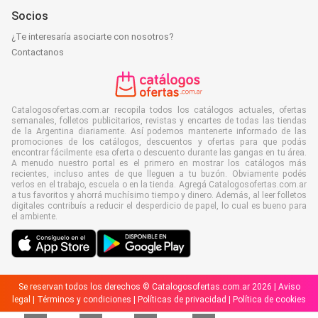
Socios
¿Te interesaría asociarte con nosotros?
Contactanos
Catalogosofertas.com.ar recopila todos los catálogos actuales, ofertas
semanales, folletos publicitarios, revistas y encartes de todas las tiendas
de la Argentina diariamente. Así podemos mantenerte informado de las
promociones de los catálogos, descuentos y ofertas para que podás
encontrar fácilmente esa oferta o descuento durante las gangas en tu área.
A menudo nuestro portal es el primero en mostrar los catálogos más
recientes, incluso antes de que lleguen a tu buzón. Obviamente podés
verlos en el trabajo, escuela o en la tienda. Agregá Catalogosofertas.com.ar
a tus favoritos y ahorrá muchísimo tiempo y dinero. Además, al leer folletos
digitales contribuís a reducir el desperdicio de papel, lo cual es bueno para
el ambiente.
Se reservan todos los derechos © Catalogosofertas.com.ar 2026 |
Aviso
legal
|
Términos y condiciones
|
Políticas de privacidad
|
Política de cookies