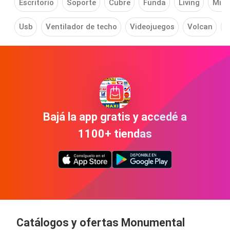
Escritorio
Soporte
Cubre
Funda
Living
Micr
Usb
Ventilador de techo
Videojuegos
Volcan
Z
Bajá la app gratis y accedé a
1100+ tiendas
Catálogos y ofertas Monumental