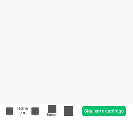
página
Siguiente catálogo
1
/10
Buscar