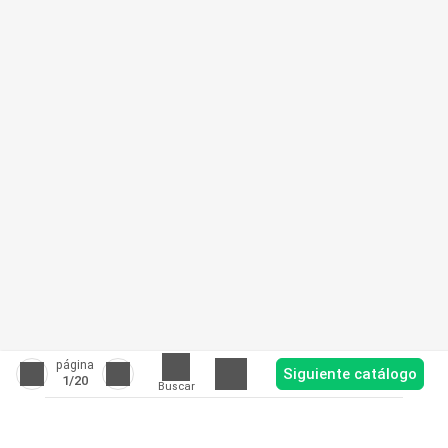
página
Siguiente catálogo
1
/20
Buscar