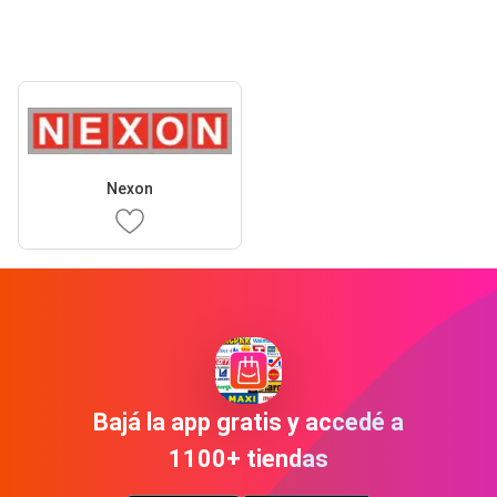
Nexon
Bajá la app gratis y accedé a
1100+ tiendas