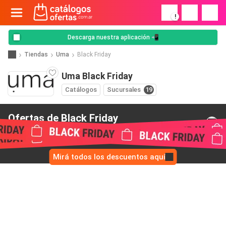
!
Descarga nuestra aplicación 📲
Tiendas
Uma
Black Friday
Uma Black Friday
Catálogos
Sucursales
19
Ofertas de Black Friday
de Uma
Mirá todos los descuentos aquí