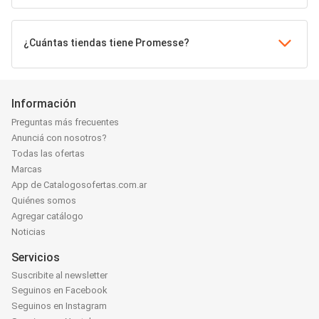
¿Cuántas tiendas tiene Promesse?
Información
Preguntas más frecuentes
Anunciá con nosotros?
Todas las ofertas
Marcas
App de Catalogosofertas.com.ar
Quiénes somos
Agregar catálogo
Noticias
Servicios
Suscribite al newsletter
Seguinos en Facebook
Seguinos en Instagram